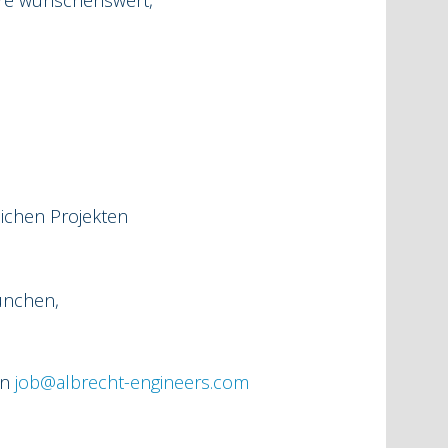
wäre wünschenswert,
eichen Projekten
ünchen,
an
job@albrecht-engineers.com